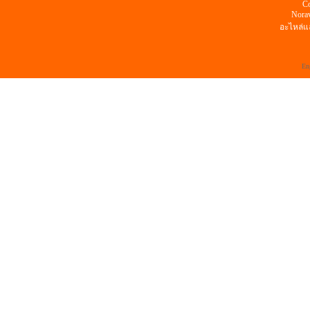
Co
Norav
อะไหล่แ
En