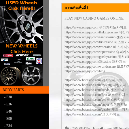
ความคิดเห็นที่ 1
PLAY NEW CASINO GAMES ONLINE:
https://www.omgqq.com 우리카지노사이트
https://www.omgqq.com/thekingcasino 더
https://www.omgqq.com/sandscasino 샌즈
https://www.omgqq.com/firstcasino 퍼스
https://www.omgqq.com/yescasino 예스카지
https://www.omgqq.com/supercasino 슈퍼
https://www.omgqq.com/gatsbycasino 
https://www.omgqq.com/33casino 33카지노
https://www.omgqq.com/worldcasino 월드
https://www.omgqq.com/blog
https://www.btlcasino.com 카지노사이트
https://www.btlcasino.com/theking 더킹카지
BODY PARTS
https://www.btlcasino.com/sands 샌즈카지노
https://www.btlcasino.com/first 퍼스트카지노
- E30
https://www.btlcasino.com/yes 예스카지노
- E36
https://www.btlcasino.com/super 슈퍼카지노
https://www.btlcasino.com/gatsby 개츠비카
- E46
https://www.btlcasino.com/33 33카지노
- E90
- E34
ชื่อ :
OMG카지노
E-mail :
omg028@gmai