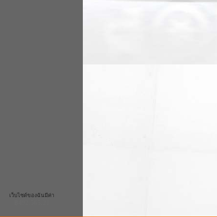
เว็บไซด์ของฉันมีค่า
฿492,565.21