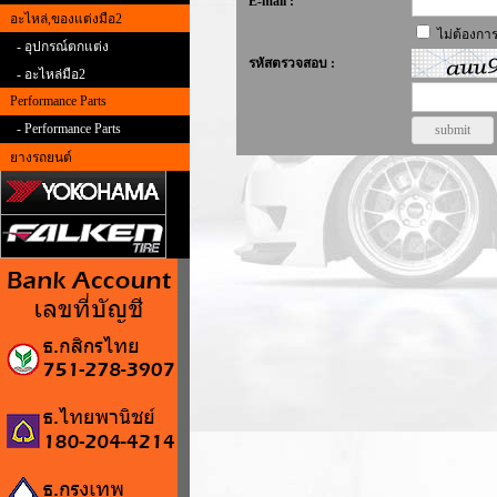
E-mail :
อะไหล่,ของแต่งมือ2
ไม่ต้องกา
- อุปกรณ์ตกแต่ง
รหัสตรวจสอบ :
- อะไหล่มือ2
Performance Parts
- Performance Parts
ยางรถยนต์