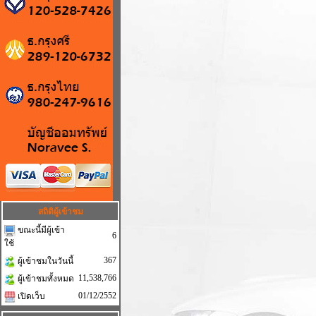
สถิติผู้เข้าชม
ขณะนี้มีผู้เข้า
6
ใช้
367
ผู้เข้าชมในวันนี้
11,538,766
ผู้เข้าชมทั้งหมด
01/12/2552
เปิดเว็บ