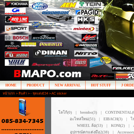
HOME
PRODUCT
NEW ARRIVAL
HOT STUFF
J ORD
หน้าแรก
>
สินค้า
>
- ชุดแต่งE34
> AC sticker
โลโก้(0)
brembo(3)
CONTINENTAL(
|
|
อะไหล่ใหม่(51)
EIBACH(3)
ไ
|
|
WHEEL ล้อ(53)
KONI(2)
|
|
อุปกรณ์ตกแต่งมือ2(38)
Accressor
|