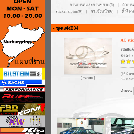
จานเบรคและจานขยาย(6)
ผ้าเบร
|
sticker alpina(0)
กระจังหน้า(6)
คิ้วไฟห
|
|
- ชุดแต่งE34
AC stic
รหัสสินค
ราคา :
[16 มีนา
[ +zoom ]
AC sticke
จำนวน