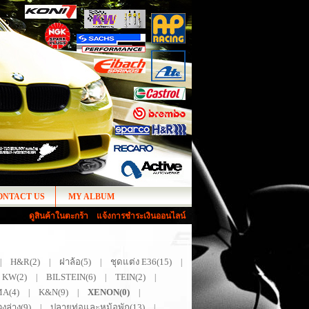
ONTACT US
MY ALBUM
ดูสินค้าในตะกร้า
แจ้งการชำระเงินออนไลน์
H&R(2)
ฝาล้อ(5)
ชุดแต่ง E36(15)
|
|
|
|
KW(2)
BILSTEIN(6)
TEIN(2)
|
|
|
A(4)
K&N(9)
XENON(0)
|
|
|
งล่าง(9)
ปลายท่อและหม้อพัก(13)
|
|