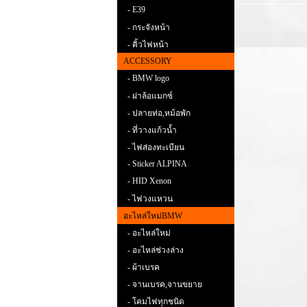
- E39
- กระจังหน้า
- คิ้วไฟหน้า
ACCESSORY
- BMW logo
- ฝาล้อแมกซ์
- ปลายท่อ,หม้อพัก
- ที่วางแก้วน้ำ
- ไฟส่องทะเบียน
- Sticker ALPINA
- HID Xenon
- ไฟวงแหวน
อะไหล่ใหม่BMW
- อะไหล่ใหม่
- อะไหล่ช่วงล่าง
- ผ้าเบรค
- จานเบรค,จานขยาย
- โคมไฟทุกชนิด