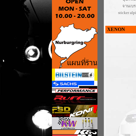
จานเบร
sticker alp
XENON