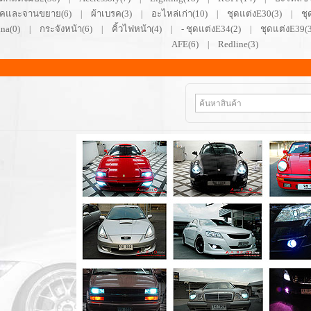
คและจานขยาย(6)
ผ้าเบรค(3)
อะไหล่เก่า(10)
ชุดแต่งE30(3)
ชุ
|
|
|
|
ina(0)
กระจังหน้า(6)
คิ้วไฟหน้า(4)
- ชุดแต่งE34(2)
ชุดแต่งE39(3
|
|
|
|
AFE(6)
Redline(3)
|