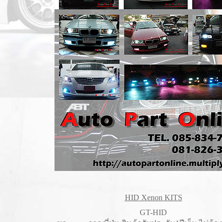
HID Xenon KITS
GT-HID