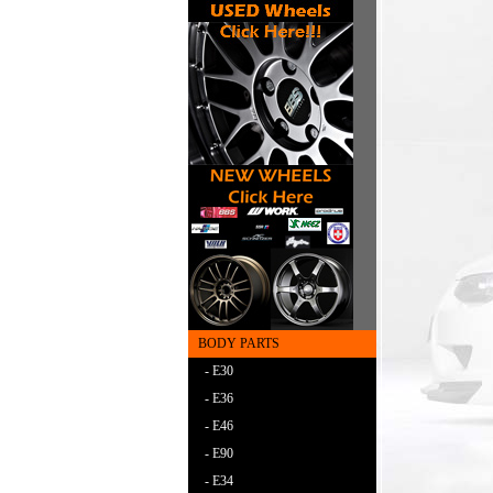
BODY PARTS
- E30
- E36
- E46
- E90
- E34