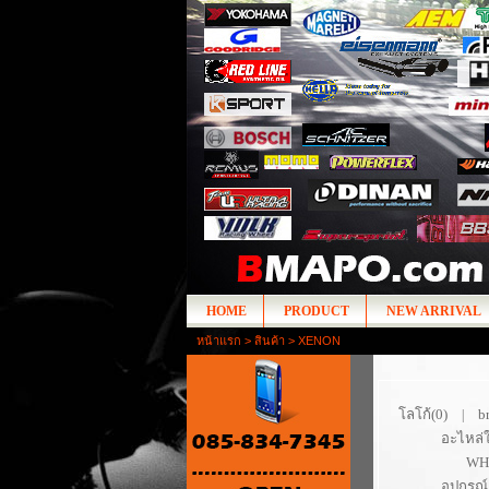
HOME
PRODUCT
NEW ARRIVAL
หน้าแรก
>
สินค้า
> XENON
โลโก้(0)
b
|
อะไหล่ใ
WHE
อุปกรณ์