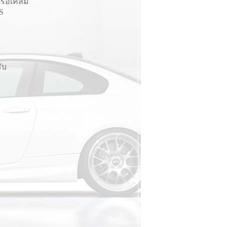
้องรอเคลม
S
ับ