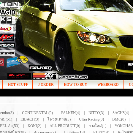
HOT STUFF
J ORDER
HOW TO BUY
WEBBOARD
C
rembo(3)
CONTINENTAL(0)
FALKEN(4)
NITTO(3)
SACHS(4)
|
|
|
|
หม่(51)
EIBACH(3)
ไฟวงแหวน(5)
Ultra Racing(0)
BMC(0)
|
|
|
|
|
EL ล้อ(53)
KONI(2)
ALL PRODUCT(0)
ยางใหม่(1)
YOKOHAM
|
|
|
|
ตกแต่งมือ2(38)
Accressory(7)
Lighting(18)
RUFF(14)
อะไหล่ช่ว
|
|
|
|