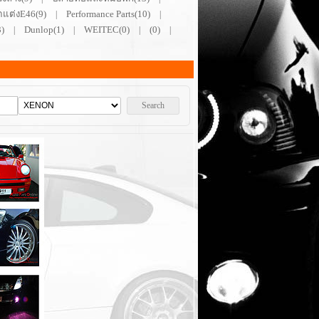
ดแต่งE46(9)
Performance Parts(10)
|
|
)
Dunlop(1)
WEITEC(0)
(0)
|
|
|
|
Search