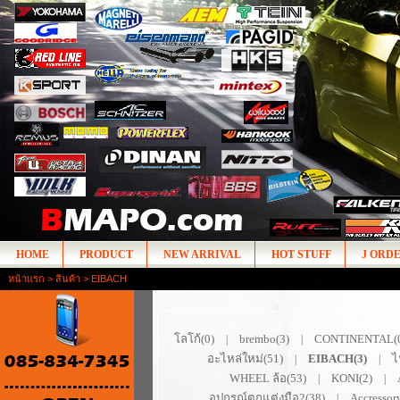
HOME
PRODUCT
NEW ARRIVAL
HOT STUFF
J ORD
หน้าแรก
>
สินค้า
> EIBACH
โลโก้(0)
brembo(3)
CONTINENTAL(
|
|
อะไหล่ใหม่(51)
EIBACH(3)
ไ
|
|
WHEEL ล้อ(53)
KONI(2)
|
|
อุปกรณ์ตกแต่งมือ2(38)
Accressor
|