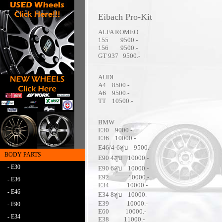
Eibach Pro-Kit
ALFA ROMEO
155 9500.-
156 9500.-
GT 937 9500.-
AUDI
A4 8500.-
A6 9500.-
TT 10500.-
BMW
E30 9000.-
E36 10000.-
E46/4-6สูบ 9500.-
BODY PARTS
E90 4สูบ 10000.-
- E30
E90 6สูบ 10000.-
E92 10000.-
- E36
E34 10000.-
- E46
E34 8สูบ 10000.-
E39 10000.-
- E90
E60 10000.-
- E34
E38 11000.-