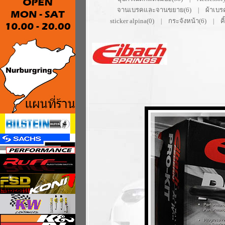
จานเบรคและจานขยาย(6)
ผ้าเบร
|
sticker alpina(0)
กระจังหน้า(6)
ค
|
|