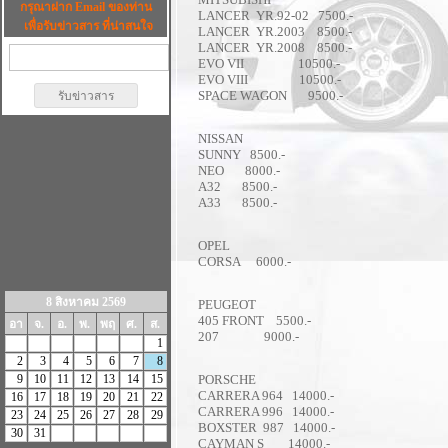
กรุณาฝาก Email ของท่าน
LANCER YR.92-02 7500.-
เพื่อรับข่าวสาร ที่น่าสนใจ
LANCER YR.2003 8500.-
LANCER YR.2008 8500.-
EVO VII 10500.-
EVO VIII 10500.-
SPACE WAGON 9500.-
NISSAN
SUNNY 8500.-
NEO 8000.-
A32 8500.-
A33 8500.-
OPEL
CORSA 6000.-
8 สิงหาคม 2569
PEUGEOT
405 FRONT 5500.-
อา
จ.
อ.
พ.
พฤ
ศ.
ส.
207 9000.-
1
2
3
4
5
6
7
8
9
10
11
12
13
14
15
PORSCHE
CARRERA 964 14000.-
16
17
18
19
20
21
22
CARRERA 996 14000.-
23
24
25
26
27
28
29
BOXSTER 987 14000.-
30
31
CAYMAN S 14000.-