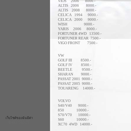
VIOS 2006 8000.-
ALTIS 2006 8000.-
ALTIS 2008 8000.-
CELICA 1994 9000.-
CELICA 2000 9000.-
WISH 9000.-
YARIS 2006 8000.-
FORTUNER 4WD 13500.-
FORTUNER REAR 7500.-
VIGO FRONT 7500.-
VW
GOLF III 8500.-
GOLF IV 8500.-
BEETLE 9500.-
SHARAN 9000.-
PASSAT 2001 9000.-
PASSAT 2005 9000.-
TOUARENG 14000.-
VOLVO
S40/V40 9000.-
850 10000.-
S70/V70 10000.-
เว็บไซด์ของฉันมีค่า
S60 10000.-
฿492,565.21
XC70 4WD 14000.-