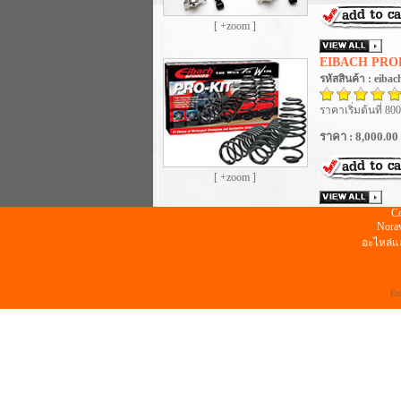
[ +zoom ]
EIBACH PRO
รหัสสินค้า : eibac
ราคาเริ่มต้นที่ 800
ราคา : 8,000.00
[ +zoom ]
Co
Norav
อะไหล่แ
En