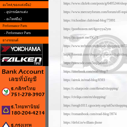
https://www.click4r.com/posts/g/6495244/shop
อะไหล่,ของแต่งมือ2
- อุปกรณ์ตกแต่ง
https://www.mercuryforum.com/forum/off-topi
- อะไหล่มือ2
https://richonline.club/read-blog/75991
Performance Parts
https://postheaven.net/4govyya2ym
- Performance Parts
https://justpaste.me/l5G71
ยางรถยนต์
https://www.techrum.vn/threads/shopping.667
https://steemit.com/shopping/@seotoolsgb/sho
https://yamcode.com/3zq2jaonv0
https://titterbook.com/read-blog/7
https://airtok.in/read-blog/8593
https://c-sharpcode.com/thread/shopping/
https://civilqa.com/en/shopping/
https://seogb1011.cgsociety.org/m65u/shoppin
https://romanibook.com/read-blog/3974
https://defol.io/william-jhone