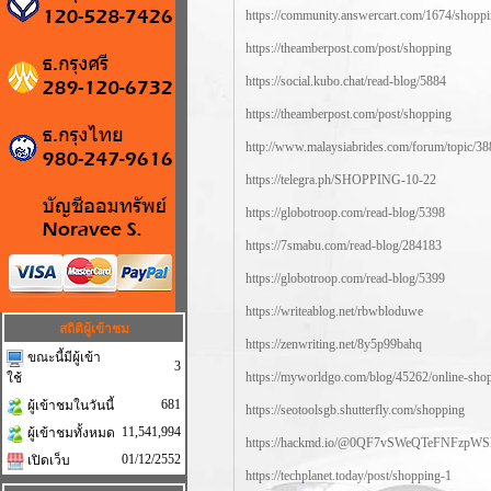
https://community.answercart.com/1674/shoppi
https://theamberpost.com/post/shopping
https://social.kubo.chat/read-blog/5884
https://theamberpost.com/post/shopping
http://www.malaysiabrides.com/forum/topic/3
https://telegra.ph/SHOPPING-10-22
https://globotroop.com/read-blog/5398
https://7smabu.com/read-blog/284183
https://globotroop.com/read-blog/5399
https://writeablog.net/rbwbloduwe
สถิติผู้เข้าชม
https://zenwriting.net/8y5p99bahq
ขณะนี้มีผู้เข้า
3
https://myworldgo.com/blog/45262/online-sho
ใช้
681
ผู้เข้าชมในวันนี้
https://seotoolsgb.shutterfly.com/shopping
11,541,994
ผู้เข้าชมทั้งหมด
https://hackmd.io/@0QF7vSWeQTeFNFzpW
01/12/2552
เปิดเว็บ
https://techplanet.today/post/shopping-1