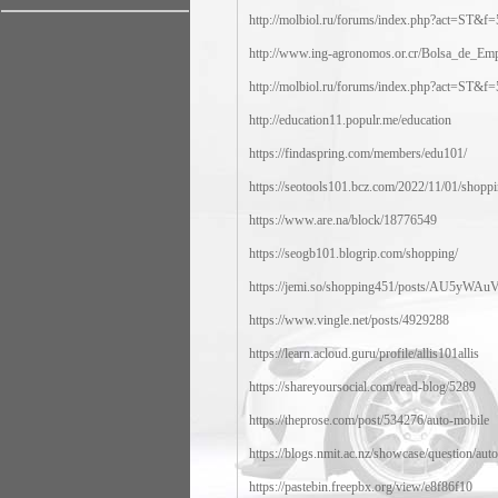
http://molbiol.ru/forums/index.php?act=ST&
http://www.ing-agronomos.or.cr/Bolsa_de_Empl
http://molbiol.ru/forums/index.php?act=ST&
http://education11.populr.me/education
https://findaspring.com/members/edu101/
https://seotools101.bcz.com/2022/11/01/shoppi
https://www.are.na/block/18776549
https://seogb101.blogrip.com/shopping/
https://jemi.so/shopping451/posts/AU5yWA
https://www.vingle.net/posts/4929288
https://learn.acloud.guru/profile/allis101allis
https://shareyoursocial.com/read-blog/5289
https://theprose.com/post/534276/auto-mobile
https://blogs.nmit.ac.nz/showcase/question/aut
https://pastebin.freepbx.org/view/e8f86f10