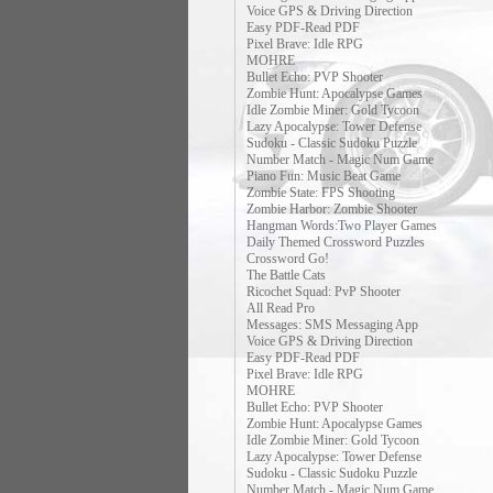
Voice GPS & Driving Direction
Easy PDF-Read PDF
Pixel Brave: Idle RPG
MOHRE
Bullet Echo: PVP Shooter
Zombie Hunt: Apocalypse Games
Idle Zombie Miner: Gold Tycoon
Lazy Apocalypse: Tower Defense
Sudoku - Classic Sudoku Puzzle
Number Match - Magic Num Game
Piano Fun: Music Beat Game
Zombie State: FPS Shooting
Zombie Harbor: Zombie Shooter
Hangman Words:Two Player Games
Daily Themed Crossword Puzzles
Crossword Go!
The Battle Cats
Ricochet Squad: PvP Shooter
All Read Pro
Messages: SMS Messaging App
Voice GPS & Driving Direction
Easy PDF-Read PDF
Pixel Brave: Idle RPG
MOHRE
Bullet Echo: PVP Shooter
Zombie Hunt: Apocalypse Games
Idle Zombie Miner: Gold Tycoon
Lazy Apocalypse: Tower Defense
Sudoku - Classic Sudoku Puzzle
Number Match - Magic Num Game