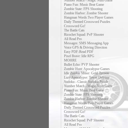
Number Match - Magic Num Game
Piano Fun: Music Beat Game
Zombie State: FPS Shooting
Zombie Harbor: Zombie Shooter
Hangman Words:Two Player Games
Daily Themed Crossword Puzzles
Crossword Go!
The Battle Cats
Ricochet Squad: PvP Shooter
All Read Pro
Messages: SMS Messaging App
Voice GPS & Driving Direction
Easy PDF-Read PDF
Pixel Brave: Idle RPG
MOHRE
Bullet Echo: PVP Shooter
Zombie Hunt: Apocalypse Games
Idle Zombie Miner: Gold Tycoon
Lazy Apocalypse: Tower Defense
Sudoku - Classic Sudoku Puzzle
Number Match - Magic Num Game
Piano Fun: Music Beat Game
Zombie State: FPS Shooting
Zombie Harbor: Zombie Shooter
Hangman Words:Two Player Games
Daily Themed Crossword Puzzles
Crossword Go!
The Battle Cats
Ricochet Squad: PvP Shooter
All Read Pro