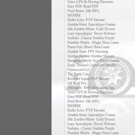
Voice GPS & Driving Direction
Easy PDF-Read PDF
Pixel Brave: Idle RPG
MOHRE
Bullet Echo: PVP Shooter
Zombie Hunt: Apocalypse Games
Idle Zombie Miner: Gold Tycoon
Lazy Apocalypse: Tower Defense
Sudoku - Classic Sudoku Puzzle
Number Match - Magic Num Game
Piano Fun: Music Beat Game
Zombie State: FPS Shooting
Zombie Harbor: Zombie Shooter
Hangman Words:Two Player Games
Daily Themed Crossword Puzzles
Crossword Go!
The Battle Cats
Ricochet Squad: PvP Shooter
All Read Pro
Messages: SMS Messaging App
Voice GPS & Driving Direction
Easy PDF-Read PDF
Pixel Brave: Idle RPG
MOHRE
Bullet Echo: PVP Shooter
Zombie Hunt: Apocalypse Games
Idle Zombie Miner: Gold Tycoon
Lazy Apocalypse: Tower Defense
Sudoku - Classic Sudoku Puzzle
Number Match - Magic Num Game