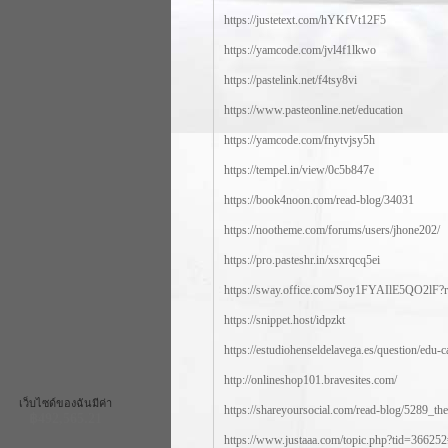
https://justetext.com/hYKfVt12F5
https://yamcode.com/jvl4f1lkwo
https://pastelink.net/f4tsy8vi
https://www.pasteonline.net/education
https://yamcode.com/fnytvjsy5h
https://tempel.in/view/0c5b847e
https://book4noon.com/read-blog/34031
https://nootheme.com/forums/users/jhone202/
https://pro.pasteshr.in/xsxrqcq5ei
https://sway.office.com/Soy1FYAIlE5QO2lF?
https://snippet.host/idpzkt
https://estudiohenseldelavega.es/question/edu-c
http://onlineshop101.bravesites.com/
เว็บไซด์ของฉันมีค่า
https://shareyoursocial.com/read-blog/5289_th
฿492,565.21
https://www.justaaa.com/topic.php?tid=366