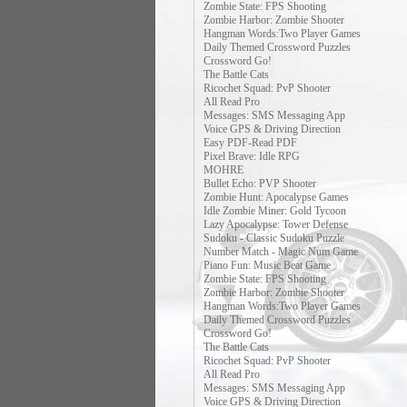
Zombie State: FPS Shooting
Zombie Harbor: Zombie Shooter
Hangman Words:Two Player Games
Daily Themed Crossword Puzzles
Crossword Go!
The Battle Cats
Ricochet Squad: PvP Shooter
All Read Pro
Messages: SMS Messaging App
Voice GPS & Driving Direction
Easy PDF-Read PDF
Pixel Brave: Idle RPG
MOHRE
Bullet Echo: PVP Shooter
Zombie Hunt: Apocalypse Games
Idle Zombie Miner: Gold Tycoon
Lazy Apocalypse: Tower Defense
Sudoku - Classic Sudoku Puzzle
Number Match - Magic Num Game
Piano Fun: Music Beat Game
Zombie State: FPS Shooting
Zombie Harbor: Zombie Shooter
Hangman Words:Two Player Games
Daily Themed Crossword Puzzles
Crossword Go!
The Battle Cats
Ricochet Squad: PvP Shooter
All Read Pro
Messages: SMS Messaging App
Voice GPS & Driving Direction