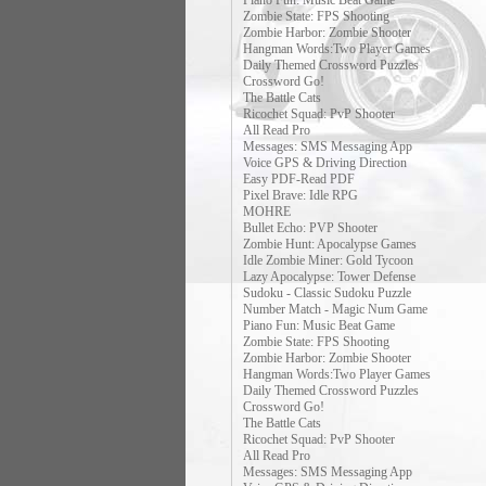
Piano Fun: Music Beat Game
Zombie State: FPS Shooting
Zombie Harbor: Zombie Shooter
Hangman Words:Two Player Games
Daily Themed Crossword Puzzles
Crossword Go!
The Battle Cats
Ricochet Squad: PvP Shooter
All Read Pro
Messages: SMS Messaging App
Voice GPS & Driving Direction
Easy PDF-Read PDF
Pixel Brave: Idle RPG
MOHRE
Bullet Echo: PVP Shooter
Zombie Hunt: Apocalypse Games
Idle Zombie Miner: Gold Tycoon
Lazy Apocalypse: Tower Defense
Sudoku - Classic Sudoku Puzzle
Number Match - Magic Num Game
Piano Fun: Music Beat Game
Zombie State: FPS Shooting
Zombie Harbor: Zombie Shooter
Hangman Words:Two Player Games
Daily Themed Crossword Puzzles
Crossword Go!
The Battle Cats
Ricochet Squad: PvP Shooter
All Read Pro
Messages: SMS Messaging App