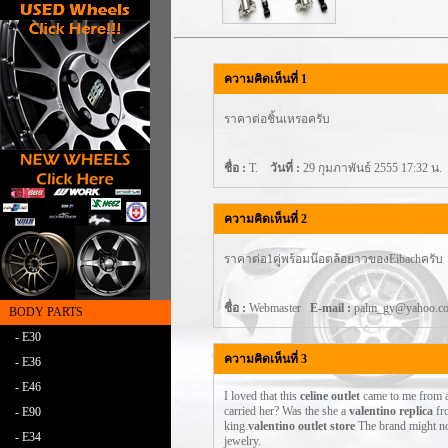
ความคิดเห็นที่ 1
ราคาต่อชิ้นเหรอครับ
ชื่อ :
T.
วันที่ :
29 กุมภาพันธ์ 2555 17:32 น.
ความคิดเห็นที่ 2
ราคาต่อ1คู่พร้อมน๊อตล้อยาวของEibachครับ
ชื่อ :
Webmaster
E-mail :
palm_gy@yahoo
BODY PARTS
- E30
ความคิดเห็นที่ 3
- E36
- E46
I loved that this
celine outlet
came to me from a
carried her? Was the she a
valentino replica
fr
- E90
king.
valentino outlet store
The brand might no
- E34
jewelry.