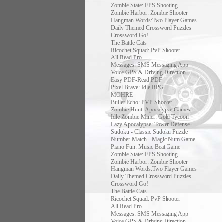
Zombie State: FPS Shooting
Zombie Harbor: Zombie Shooter
Hangman Words:Two Player Games
Daily Themed Crossword Puzzles
Crossword Go!
The Battle Cats
Ricochet Squad: PvP Shooter
All Read Pro
Messages: SMS Messaging App
Voice GPS & Driving Direction
Easy PDF-Read PDF
Pixel Brave: Idle RPG
MOHRE
Bullet Echo: PVP Shooter
Zombie Hunt: Apocalypse Games
Idle Zombie Miner: Gold Tycoon
Lazy Apocalypse: Tower Defense
Sudoku - Classic Sudoku Puzzle
Number Match - Magic Num Game
Piano Fun: Music Beat Game
Zombie State: FPS Shooting
Zombie Harbor: Zombie Shooter
Hangman Words:Two Player Games
Daily Themed Crossword Puzzles
Crossword Go!
The Battle Cats
Ricochet Squad: PvP Shooter
All Read Pro
Messages: SMS Messaging App
Voice GPS & Driving Direction