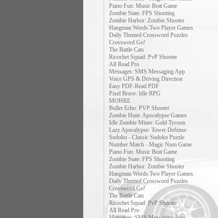
Piano Fun: Music Beat Game
Zombie State: FPS Shooting
Zombie Harbor: Zombie Shooter
Hangman Words:Two Player Games
Daily Themed Crossword Puzzles
Crossword Go!
The Battle Cats
Ricochet Squad: PvP Shooter
All Read Pro
Messages: SMS Messaging App
Voice GPS & Driving Direction
Easy PDF-Read PDF
Pixel Brave: Idle RPG
MOHRE
Bullet Echo: PVP Shooter
Zombie Hunt: Apocalypse Games
Idle Zombie Miner: Gold Tycoon
Lazy Apocalypse: Tower Defense
Sudoku - Classic Sudoku Puzzle
Number Match - Magic Num Game
Piano Fun: Music Beat Game
Zombie State: FPS Shooting
Zombie Harbor: Zombie Shooter
Hangman Words:Two Player Games
Daily Themed Crossword Puzzles
Crossword Go!
The Battle Cats
Ricochet Squad: PvP Shooter
All Read Pro
Messages: SMS Messaging App