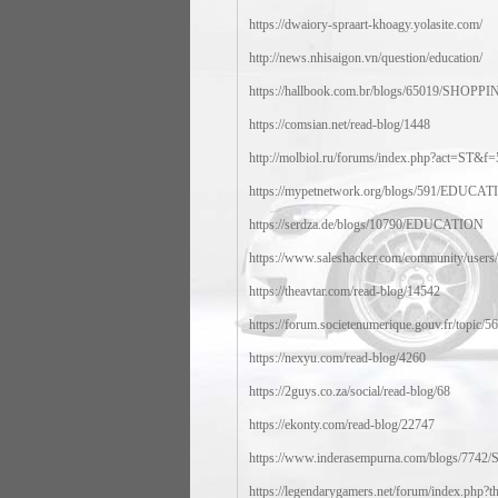
https://dwaiory-spraart-khoagy.yolasite.com/
http://news.nhisaigon.vn/question/education/
https://hallbook.com.br/blogs/65019/SHOPP
https://comsian.net/read-blog/1448
http://molbiol.ru/forums/index.php?act=ST&
https://mypetnetwork.org/blogs/591/EDUCA
https://serdza.de/blogs/10790/EDUCATION
https://www.saleshacker.com/community/users/s
https://theavtar.com/read-blog/14542
https://forum.societenumerique.gouv.fr/topic/5
https://nexyu.com/read-blog/4260
https://2guys.co.za/social/read-blog/68
https://ekonty.com/read-blog/22747
https://www.inderasempurna.com/blogs/7742/
https://legendarygamers.net/forum/index.php?t