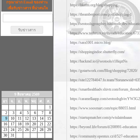
กรุณาฝาก Email ของท่าน
https://likefm.org/blog/shopping
เพื่อรับข่าวสาร ที่น่าสนใจ
https://theamberpost.com/post/shopping-1
https://seotoolsgroupbuy.hashnode.dev/educati
https://www.techrum.vn/threads/education.673
https://sara1001.micro.blog/
https://shoppingindoe.shutterfly.com/
https://hackmd.io/@seotools/r18iqztNs
https://gotartwork.com/Blog/shopping/72820/
https://site122784047.fo.team/?forunewsid=
https://smarthealthadv.shivtr.com/forum_threa
9 สิงหาคม 2569
https://caramellaapp.com/seotoolsgb/ecYW3G2
อา
จ.
อ.
พ.
พฤ
ศ.
ส.
1
https://www.soosmart.com/topic/88055.html
2
3
4
5
6
7
8
https://startupmatcher.com/p/wiulaimhaaas
9
10
11
12
13
14
15
16
17
18
19
20
21
22
https://beyond.life/forum/d/208991-education
23
24
25
26
27
28
29
30
31
https://community.opentux.cz/d/527-education