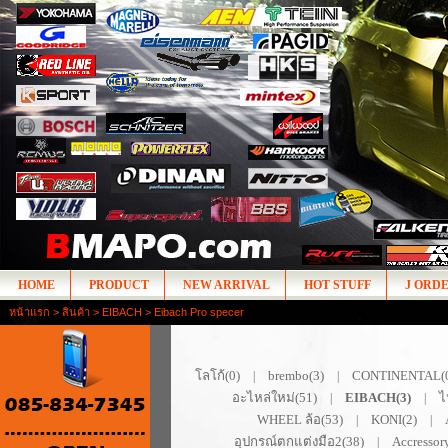
HOME
PRODUCT
NEW ARRIVAL
HOT STUFF
J ORD
หน้าแรก
>
สินค้า
>
EIBACH
> Eibach Pro specer
โลโก้(0)
brembo(3)
CONTINENTAL(
|
|
อะไหล่ใหม่(51)
EIBACH(3)
ไ
|
|
WHEEL ล้อ(53)
KONI(2)
|
|
อุปกรณ์ตกแต่งมือ2(38)
Accressor
|