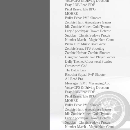
Voice GPS & Driving Direction
Easy PDF-Read PDF
Pixel Brave: Idle RPG
MOHRE
Bullet Echo: PVP Shooter
Zombie Hunt: Apocalypse Games
Idle Zombie Miner: Gold Tycoon
Lazy Apocalypse: Tower Defense
Sudoku - Classic Sudoku Puzzle
Number Match - Magic Num Game
Piano Fun: Music Beat Game
Zombie State: FPS Shooting
Zombie Harbor: Zombie Shooter
Hangman Words:Two Player Games
Daily Themed Crossword Puzzles
Crossword Go!
The Battle Cats
Ricochet Squad: PvP Shooter
All Read Pro
Messages: SMS Messaging App
Voice GPS & Driving Direction
Easy PDF-Read PDF
Pixel Brave: Idle RPG
MOHRE
Bullet Echo: PVP Shooter
Zombie Hunt: Apocalypse Games
Idle Zombie Miner: Gold Tycoon
Lazy Apocalypse: Tower Defense
Sudoku - Classic Sudoku Puzzle
Number Match - Magic Num Game