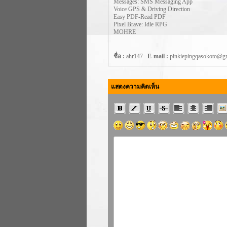
Messages: SMS Messaging App
Voice GPS & Driving Direction
Easy PDF-Read PDF
Pixel Brave: Idle RPG
MOHRE
ชื่อ :
ahr147
E-mail :
pinkiepingqasokoto@
แสดงความคิดเห็น