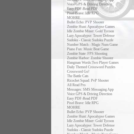
Voice GPS & Driving Direction
Easy PDF-Read PDF
Pixel Brave: Idle RPG
MOHRE
Bullet Echo: PVP Shooter
Zombie Hunt: Apocalypse Games
Idle Zombie Miner: Gold Tycoon
Lazy Apocalypse: Tower Defense
Sudoku - Classic Sudoku Puzzle
Number Match - Magic Num Game
Piano Fun: Music Beat Game
Zombie State: FPS Shooting
Zombie Harbor: Zombie Shooter
Hangman Words:Two Player Games
Daily Themed Crossword Puzzles
Crossword Go!
The Battle Cats
Ricochet Squad: PvP Shooter
All Read Pro
Messages: SMS Messaging App
Voice GPS & Driving Direction
Easy PDF-Read PDF
Pixel Brave: Idle RPG
MOHRE
Bullet Echo: PVP Shooter
Zombie Hunt: Apocalypse Games
Idle Zombie Miner: Gold Tycoon
Lazy Apocalypse: Tower Defense
Sudoku - Classic Sudoku Puzzle