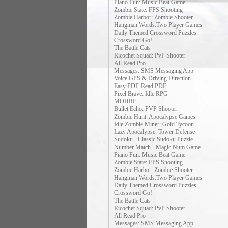
Piano Fun: Music Beat Game
Zombie State: FPS Shooting
Zombie Harbor: Zombie Shooter
Hangman Words:Two Player Games
Daily Themed Crossword Puzzles
Crossword Go!
The Battle Cats
Ricochet Squad: PvP Shooter
All Read Pro
Messages: SMS Messaging App
Voice GPS & Driving Direction
Easy PDF-Read PDF
Pixel Brave: Idle RPG
MOHRE
Bullet Echo: PVP Shooter
Zombie Hunt: Apocalypse Games
Idle Zombie Miner: Gold Tycoon
Lazy Apocalypse: Tower Defense
Sudoku - Classic Sudoku Puzzle
Number Match - Magic Num Game
Piano Fun: Music Beat Game
Zombie State: FPS Shooting
Zombie Harbor: Zombie Shooter
Hangman Words:Two Player Games
Daily Themed Crossword Puzzles
Crossword Go!
The Battle Cats
Ricochet Squad: PvP Shooter
All Read Pro
Messages: SMS Messaging App