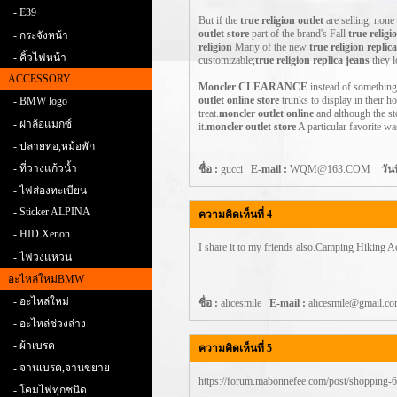
- E39
But if the
true religion outlet
are selling, none 
outlet store
part of the brand's Fall
true religi
- กระจังหน้า
religion
Many of the new
true religion replica
- คิ้วไฟหน้า
customizable;
true religion replica jeans
they l
ACCESSORY
Moncler CLEARANCE
instead of something
outlet online store
trunks to display in their h
- BMW logo
treat.
moncler outlet online
and although the s
- ฝาล้อแมกซ์
it.
moncler outlet store
A particular favorite w
- ปลายท่อ,หม้อพัก
- ที่วางแก้วน้ำ
ชื่อ :
gucci
E-mail :
WQM@163.COM
วันท
- ไฟส่องทะเบียน
- Sticker ALPINA
ความคิดเห็นที่ 4
- HID Xenon
I share it to my friends also.
Camping Hiking Ac
- ไฟวงแหวน
อะไหล่ใหม่BMW
- อะไหล่ใหม่
ชื่อ :
alicesmile
E-mail :
alicesmile@gmail
- อะไหล่ช่วงล่าง
- ผ้าเบรค
ความคิดเห็นที่ 5
- จานเบรค,จานขยาย
https://forum.mabonnefee.com/post/shopping
- โคมไฟทุกชนิด