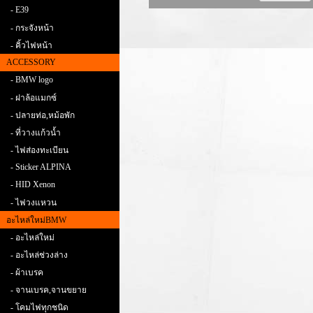
- E39
- กระจังหน้า
- คิ้วไฟหน้า
ACCESSORY
- BMW logo
- ฝาล้อแมกซ์
- ปลายท่อ,หม้อพัก
- ที่วางแก้วน้ำ
- ไฟส่องทะเบียน
- Sticker ALPINA
- HID Xenon
- ไฟวงแหวน
อะไหล่ใหม่BMW
- อะไหล่ใหม่
- อะไหล่ช่วงล่าง
- ผ้าเบรค
- จานเบรค,จานขยาย
- โคมไฟทุกชนิด