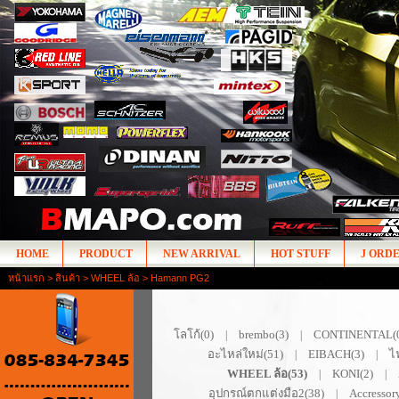
HOME
PRODUCT
NEW ARRIVAL
HOT STUFF
J ORD
หน้าแรก
>
สินค้า
>
WHEEL ล้อ
> Hamann PG2
โลโก้(0)
brembo(3)
CONTINENTAL(
|
|
อะไหล่ใหม่(51)
EIBACH(3)
ไ
|
|
WHEEL ล้อ(53)
KONI(2)
|
|
อุปกรณ์ตกแต่งมือ2(38)
Accressor
|