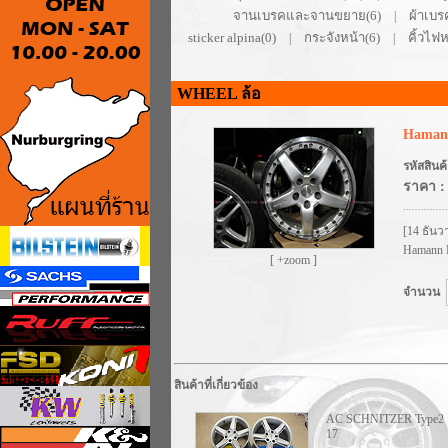
จานเบรคและจานขยาย(6)
ผ้าเบร
|
sticker alpina(0)
กระจังหน้า(6)
คิ้วไฟห
|
|
WHEEL ล้อ
Haman
รหัสสินค้
ราคา :
[14 ธันว
Hamann P
[ +zoom ]
จำนวน
สินค้าที่เกี่ยวข้อง
AC SCHNITZER Type2
17