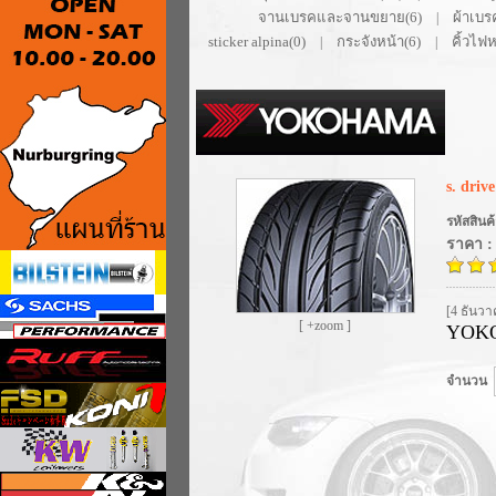
จานเบรคและจานขยาย(6)
ผ้าเบร
|
sticker alpina(0)
กระจังหน้า(6)
คิ้วไฟห
|
|
s. drive
รหัสสินค้
ราคา :
[4 ธันวา
[ +zoom ]
YOKO
จำนวน