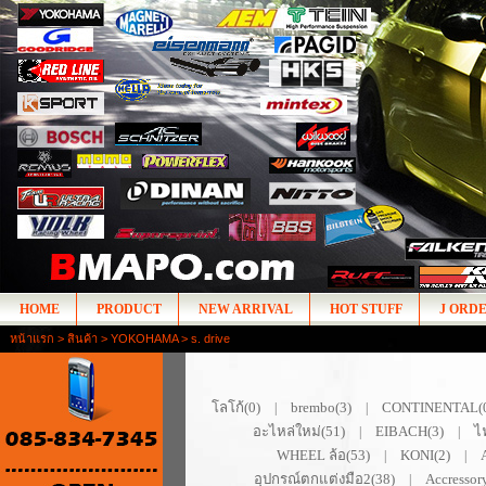
HOME
PRODUCT
NEW ARRIVAL
HOT STUFF
J ORD
หน้าแรก
>
สินค้า
>
YOKOHAMA
> s. drive
โลโก้(0)
brembo(3)
CONTINENTAL(
|
|
อะไหล่ใหม่(51)
EIBACH(3)
ไ
|
|
WHEEL ล้อ(53)
KONI(2)
|
|
อุปกรณ์ตกแต่งมือ2(38)
Accressor
|