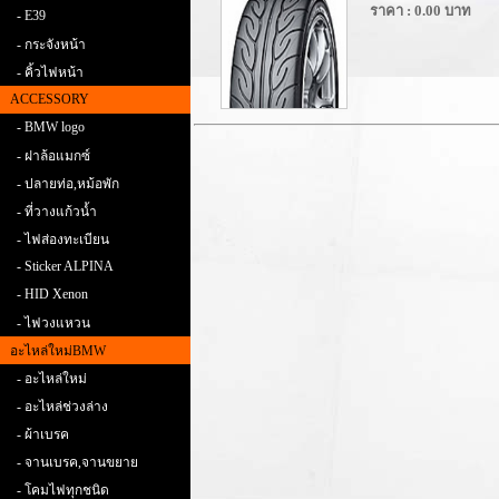
ราคา : 0.00 บาท
- E39
- กระจังหน้า
- คิ้วไฟหน้า
ACCESSORY
- BMW logo
- ฝาล้อแมกซ์
- ปลายท่อ,หม้อพัก
- ที่วางแก้วน้ำ
- ไฟส่องทะเบียน
- Sticker ALPINA
- HID Xenon
- ไฟวงแหวน
อะไหล่ใหม่BMW
- อะไหล่ใหม่
- อะไหล่ช่วงล่าง
- ผ้าเบรค
- จานเบรค,จานขยาย
- โคมไฟทุกชนิด