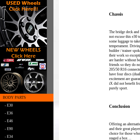
Chassis
The bridge deck and t
not excuse this e30 to
some luggage to take 
temperament. Driving
builder / trainer spok
their work so except
are harder without be
friends so they do n
205/50 R16 connected
have four discs (dual
excitement are guara
iX did not benefit f
purely sport.
BODY PARTS
- E30
Conclusion
- E36
- E46
Offering an alternati
and their great playe
- E90
choice for those who
- E34
staged a box ...