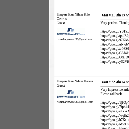
Umpan Ikan Nilem Kilo
ตอบ #
21
เมื่อ
13 กร
Gebrus
Very perfect. Thank y
Guest
https://goo.gl/Y6TZ5E 
https://goo.gl/qxdR2g
rismaharyawanti30@gmail.com
https://goo.gl/97KMca
https://goo.gl/uNjqbV
https://goo.gl/zr98S6
https://goo.gl/G8J41j
https://goo.gl/QXrDQF
https://goo.gl/yS2Vi
Umpan Ikan Nilem Harian
ตอบ #
22
เมื่อ
14 กร
Guest
Very impressive arti
Please call back
rismaharyawanti30@gmail.com
https://goo.gl/TjF3pN
https://goo.gl/7fpb44 
https://goo.gl/eLxWXz
https://goo.gl/Wqfh2x
https://goo.gl/h7Kt1u 
https://goo.gl/MwCshU
https://goo.gl/Hsm4CX