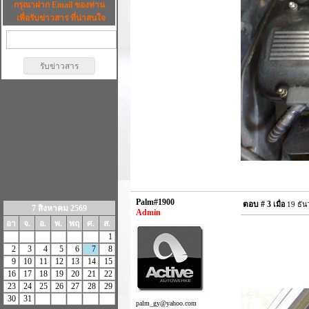
กรุณาฝาก Email ของท่าน
เพื่อรับข่าวสาร ที่น่าสนใจ
Palm#1900
ตอบ #
3
เมื่อ
19 ธัน
7 สิงหาคม 2569
Admin
อา
จ.
อ.
พ.
พฤ
ศ.
ส.
1
2
3
4
5
6
7
8
9
10
11
12
13
14
15
16
17
18
19
20
21
22
23
24
25
26
27
28
29
30
31
palm_gy@yahoo.com