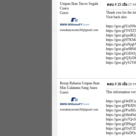
Umpan Ikan Tawes Segala
ตอบ #
25
เมื่อ
17 กร
Cuaca
Thank you for the in
Guest
Visit back also
https://goo.gl/UnN9xF
rismaharyawanti30@gmail.com
https://goo.gl/Y6TZ5E 
https://goo.gl/qxdR2g
https://goo.gl/97KMca
https://goo.gl/uNjqbV
https://goo.gl/zr98S6
https://goo.gl/G8J41j
https://goo.gl/QXrDQF
https://goo.gl/yS2Vi
Resep Rahasia Umpan Ikan
ตอบ #
26
เมื่อ
20 กร
Mas Galatama Sang Juara
This information ver
Guest
https://goo.gl/4eDCu6
https://goo.gl/PKRNd6
rismaharyawanti30@gmail.com
https://goo.gl/Por8Zo
https://goo.gl/i6mHaL
https://goo.gl/o7QvSy
https://goo.gl/H9sgyD
https://goo.gl/OyF2Dt 
https://goo.gl/4xDOug