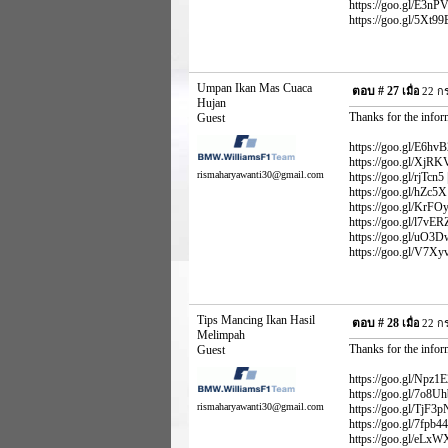
https://goo.gl/E3nPV
https://goo.gl/5Xt99B
Umpan Ikan Mas Cuaca
ตอบ #
27
เมื่อ
22 กร
Hujan
Thanks for the infor
Guest
https://goo.gl/E6hvB2
https://goo.gl/XjRKVN
rismaharyawanti30@gmail.com
https://goo.gl/rjTcn5 
https://goo.gl/hZc5X1
https://goo.gl/KrFOy4
https://goo.gl/l7vERZ
https://goo.gl/uO3Dw
https://goo.gl/V7Xyv
Tips Mancing Ikan Hasil
ตอบ #
28
เมื่อ
22 กร
Melimpah
Thanks for the infor
Guest
https://goo.gl/Npz1E
https://goo.gl/7o8Uhb
rismaharyawanti30@gmail.com
https://goo.gl/TjF3pN
https://goo.gl/7fpb44 
https://goo.gl/eLxWXz