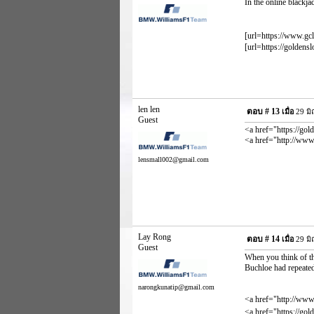
In the online blackj
[url=https://www.gcl
[url=https://goldensl
len len
ตอบ #
13
เมื่อ
29 มิ
Guest
<a href="https://gol
<a href="http://ww
lensmall002@gmail.com
Lay Rong
ตอบ #
14
เมื่อ
29 มิ
Guest
When you think of th
Buchloe had repeated
narongkunatip@gmail.com
<a href="http://www
<a href="https://gol