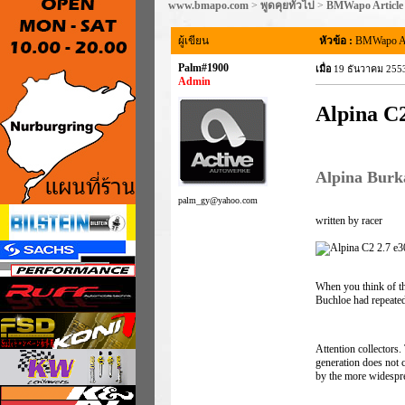
www.bmapo.com
>
พูดคุยทั่วไป
>
BMWapo Article
ผู้เขียน
หัวข้อ :
BMWapo Ar
Palm#1900
เมื่อ
19 ธันวาคม 2553
Admin
Alpina C2
Alpina Burk
palm_gy@yahoo.com
written by racer
When you think of th
Buchloe had repeated
Attention collectors.
generation does not 
by the more widesprea