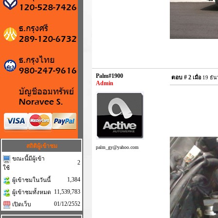
Palm#1900
ตอบ #
2
เมื่อ
19 ธัน
Admin
สถิติผู้เข้าชม
palm_gy@yahoo.com
ขณะนี้มีผู้เข้า
2
ใช้
1,384
ผู้เข้าชมในวันนี้
11,539,783
ผู้เข้าชมทั้งหมด
01/12/2552
เปิดเว็บ