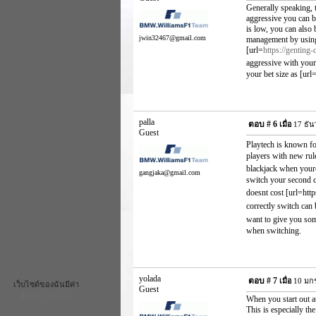
Generally speaking, 
aggressive you can be
is low, you can also 
jwin32467@gmail.com
management by using l
[url=
https://genting
aggressive with your
your bet size as [url
palla
ตอบ #
6
เมื่อ
17 ธัน
Guest
Playtech is known fo
players with new rul
blackjack when youre
gangjaka@gmail.com
switch your second c
doesnt cost [url=ht
correctly switch can 
want to give you so
when switching.
yolada
ตอบ #
7
เมื่อ
10 มกร
เว็บไซด์ของฉันมีค่า
Guest
฿492,565.21
When you start out at
This is especially th