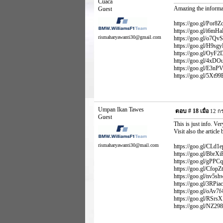
Cuaca
Amazing the informat
Guest
https://goo.gl/Por8Zo
https://goo.gl/i6mHaL
rismaharyawanti30@gmail.com
https://goo.gl/o7QvSy
https://goo.gl/H9sgyD
https://goo.gl/OyF2Dt 
https://goo.gl/4xDOug
https://goo.gl/E3nPV
https://goo.gl/5Xt99B
Umpan Ikan Tawes
ตอบ #
18
เมื่อ
12 กร
Guest
This is just info. Ve
Visit also the article
rismaharyawanti30@mail.com
https://goo.gl/CLd1ep 
https://goo.gl/BbrXiF
https://goo.gl/gPPCq7
https://goo.gl/CfopZt
https://goo.gl/nv5shw
https://goo.gl/3RPiac 
https://goo.gl/oAv7f4
https://goo.gl/RSrsX
https://goo.gl/NZ298F