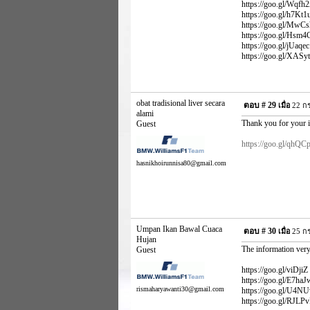
https://goo.gl/Wqfh2x
https://goo.gl/h7Kt1u 
https://goo.gl/MwCshU
https://goo.gl/Hsm4CX
https://goo.gl/jUaqec
https://goo.gl/XASyt
obat tradisional liver secara
ตอบ #
29
เมื่อ
22 กร
alami
Thank you for your i
Guest
https://goo.gl/qhQC
hasnikhoirunnisa80@gmail.com
Umpan Ikan Bawal Cuaca
ตอบ #
30
เมื่อ
25 กร
Hujan
The information very
Guest
https://goo.gl/viDjiZ
https://goo.gl/E7haJw
rismaharyawanti30@gmail.com
https://goo.gl/U4NUwJ
https://goo.gl/RJLPv