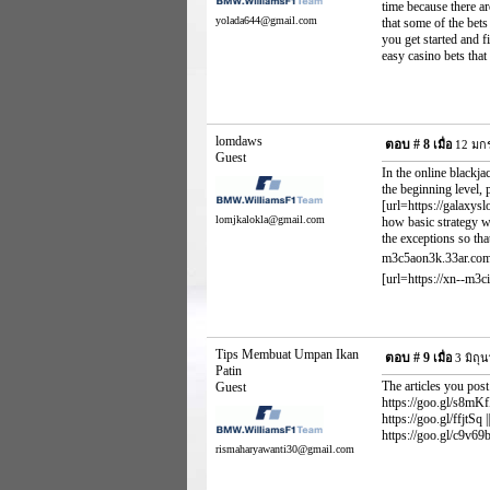
time because there ar
yolada644@gmail.com
that some of the bets
you get started and f
easy casino bets that
lomdaws
ตอบ #
8
เมื่อ
12 มกร
Guest
In the online blackj
the beginning level, 
[url=https://galaxy
lomjkalokla@gmail.com
how basic strategy w
the exceptions so tha
m3c5aon3k.33ar.com/]
[url=https://xn--m3
Tips Membuat Umpan Ikan
ตอบ #
9
เมื่อ
3 มิถุ
Patin
The articles you post
Guest
https://goo.gl/s8mKf
https://goo.gl/ffjtSq
https://goo.gl/c9v69b
rismaharyawanti30@gmail.com