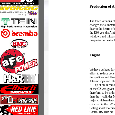
Production of A
The three versions of
changes are summarize
dear to the hearts of
the E30 gets the Alp
windows and mirrors,
people to find suitab
Engine
We have perhaps forg
effort to reduce con
the qualities and fl
Jetronic injection. 
210 hp at 5800 rpm f
of the C2 was given 
therefore, to be endo
than the 4-cylinder M
major criticism that 
criticized in the BMW
Getrag sport reverse
Castrol RS 10W60. Th