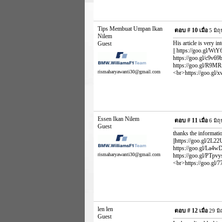
Tips Membuat Umpan Ikan
ตอบ #
10
เมื่อ
5 มิถ
Nilem
His article is very in
Guest
|| https://goo.gl/WtY
https://goo.gl/c9v69b
https://goo.gl/R9MRm
rismaharyawanti30@gmail.com
<br>https://goo.gl/xwv
Essen Ikan Nilem
ตอบ #
11
เมื่อ
6 มิถ
Guest
thanks the informatio
||https://goo.gl/2L2
https://goo.gl/La4wD
rismaharyawanti30@gmail.com
https://goo.gl/PTpvy
<br>https://goo.gl/77G
len len
ตอบ #
12
เมื่อ
29 มิ
Guest