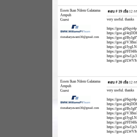
Essen Ikan Nilem Galatama
ตอบ #
19
เมื่อ
12 กร
Ampuh
very useful. thanks
Guest
https://goo.gl/6qyi4p 
https://goo.gl/4rjDDh
rismaharyawanti30@gmail.com
https://goo.gl/ByJg8Y
https://goo.gl/V3BmTo
https://goo.gl/JygLNt
https://goo.gl/9Tf4H
https://goo.gl/twLjs3 
https://goo.gl/LWVM6
Essen Ikan Nilem Galatama
ตอบ #
20
เมื่อ
12 กร
Ampuh
very useful. thanks
Guest
https://goo.gl/6qyi4p 
https://goo.gl/4rjDDh
rismaharyawanti30@gmail.com
https://goo.gl/ByJg8Y
https://goo.gl/V3BmTo
https://goo.gl/JygLNt
https://goo.gl/9Tf4H
https://goo.gl/twLjs3 
https://goo.gl/LWVM6