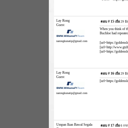
Lay Rong
ตอบ #
15
เมื่อ
29 มิ
Guest
When you think of th
Buchloe had repeated
narongkunatip@gmail.com
[url=https://goldensl
[url=http://www.gtzl
[url=https://goldens
Lay Rong
ตอบ #
16
เมื่อ
29 มิ
Guest
[url=https://goldens
narongkunatip@gmail.com
Umpan Ikan Bawal Segala
ตอบ #
17
เมื่อ
6 กรก