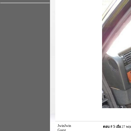
JwinJwin
ตอบ #
5
เมื่อ
27 พฤศ
Guest