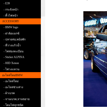
- E39
- กระจังหน้า
- คิ้วไฟหน้า
ACCESSORY
- BMW logo
- ฝาล้อแมกซ์
- ปลายท่อ,หม้อพัก
- ที่วางแก้วน้ำ
- ไฟส่องทะเบียน
- Sticker ALPINA
- HID Xenon
- ไฟวงแหวน
อะไหล่ใหม่BMW
- อะไหล่ใหม่
- อะไหล่ช่วงล่าง
- ผ้าเบรค
- จานเบรค,จานขยาย
- โคมไฟทุกชนิด