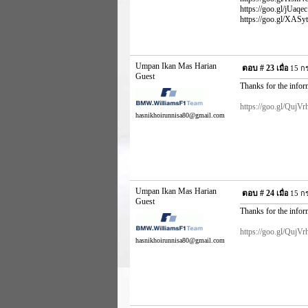
https://goo.gl/jUaqec
https://goo.gl/XASyt
Umpan Ikan Mas Harian
ตอบ #
23
เมื่อ
15 กร
Guest
Thanks for the infor
https://goo.gl/QujVr
hasnikhoirunnisa80@gmail.com
Umpan Ikan Mas Harian
ตอบ #
24
เมื่อ
15 กร
Guest
Thanks for the infor
https://goo.gl/QujVr
hasnikhoirunnisa80@gmail.com