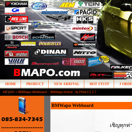
HOME
PRODUCT
NEW ARRIVAL
HOT STUFF
J ORD
หน้าแรก
> BMWapo Webboard :: BMWapo Article : ALPINA C2 2.7
BMWapo Webboard
เชิญทุกท่