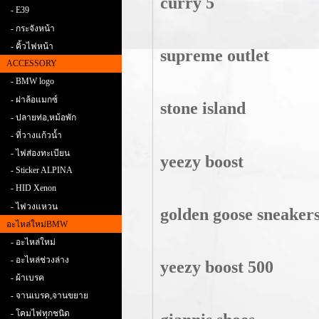
curry 5
- E39
- กระจังหน้า
- คิ้วไฟหน้า
supreme outlet
ACCESSORY
- BMW logo
- ฝาล้อแมกซ์
stone island
- ปลายท่อ,หม้อพัก
- ที่วางแก้วน้ำ
- ไฟส่องทะเบียน
yeezy boost
- Sticker ALPINA
- HID Xenon
- ไฟวงแหวน
golden goose sneaker
อะไหล่ใหม่BMW
- อะไหล่ใหม่
- อะไหล่ช่วงล่าง
yeezy boost 500
- ผ้าเบรค
- จานเบรค,จานขยาย
- โคมไฟทุกชนิด