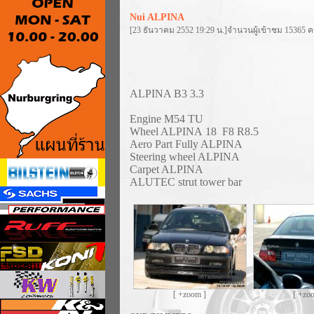
Nui ALPINA
[23 ธันวาคม 2552 19:29 น.]จำนวนผู้เข้าชม 15365 
ALPINA B3 3.3
Engine M54 TU
Wheel ALPINA 18 F8 R8.5
Aero Part Fully ALPINA
Steering wheel ALPINA
Carpet ALPINA
ALUTEC strut tower bar
[ +zoom ]
[ +zo