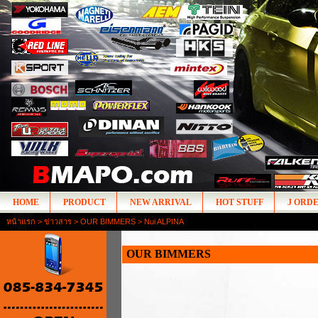
HOME
PRODUCT
NEW ARRIVAL
HOT STUFF
J ORD
หน้าแรก
>
ข่าวสาร
>
OUR BIMMERS
> Nui ALPINA
OUR BIMMERS