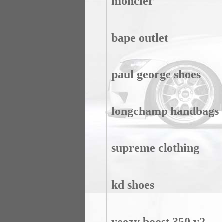
moncler
bape outlet
paul george shoes
longchamp handbags
supreme clothing
kd shoes
yeezy boost 350 v2