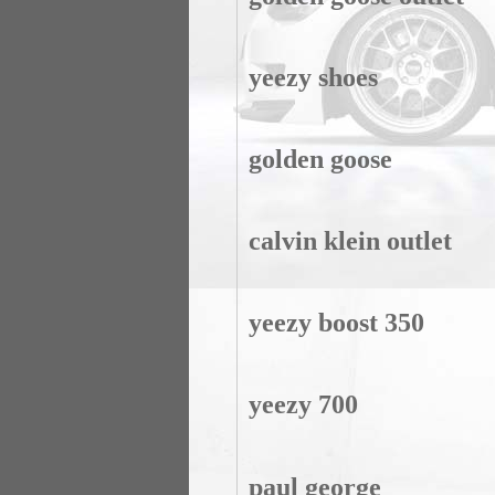
yeezy shoes
golden goose
calvin klein outlet
yeezy boost 350
yeezy 700
paul george