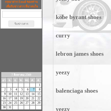
กรุณาฝาก Email ของท่าน
เพื่อรับข่าวสาร ที่น่าสนใจ
kobe byrant shoes
curry
lebron james shoes
yeezy
7 สิงหาคม 2569
อา
จ.
อ.
พ.
พฤ
ศ.
ส.
1
balenciaga shoes
2
3
4
5
6
7
8
9
10
11
12
13
14
15
16
17
18
19
20
21
22
23
24
25
26
27
28
29
30
31
yeezy