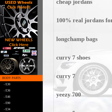
cheap jordans
100% real jordans fo
longchamp bags
curry 7 shoes
curry 7
BODY PARTS
- E30
- E36
yeezy 700
- E46
- E90
- E34